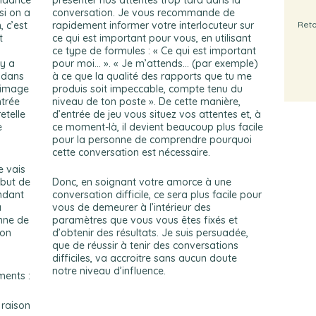
endance
présenter nos attentes trop tard dans la
si on a
conversation. Je vous recommande de
 c’est
rapidement informer votre interlocuteur sur
Reto
t
ce qui est important pour vous, en utilisant
a
ce type de formules : « Ce qui est important
 y a
pour moi… ». « Je m’attends… (par exemple)
r dans
à ce que la qualité des rapports que tu me
L’image
produis soit impeccable, compte tenu du
ntrée
niveau de ton poste ». De cette manière,
etelle
d’entrée de jeu vous situez vos attentes et, à
e
ce moment-là, il devient beaucoup plus facile
pour la personne de comprendre pourquoi
cette conversation est nécessaire.
e vais
 but de
Donc, en soignant votre amorce à une
endant
conversation difficile, ce sera plus facile pour
a
vous de demeurer à l’intérieur des
onne de
paramètres que vous vous êtes fixés et
ion
d’obtenir des résultats. Je suis persuadée,
que de réussir à tenir des conversations
difficiles, va accroitre sans aucun doute
notre niveau d’influence.
ments :
a raison