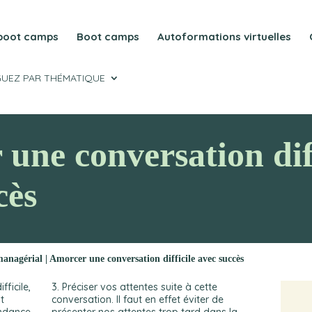
 boot camps
Boot camps
Autoformations virtuelles
GUEZ PAR THÉMATIQUE
une conversation diff
cès
anagérial | Amorcer une conversation difficile avec succès
fficile,
3. Préciser vos attentes suite à cette
t
conversation. Il faut en effet éviter de