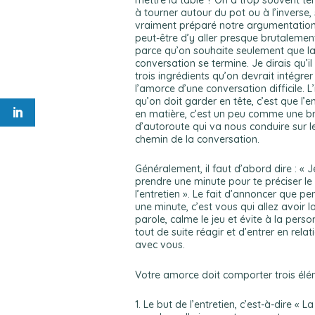
mettre la table ? On a trop souvent t
à tourner autour du pot ou à l’inverse, 
vraiment préparé notre argumentation,
peut-être d’y aller presque brutalemen
parce qu’on souhaite seulement que l
conversation se termine. Je dirais qu’il
trois ingrédients qu’on devrait intégre
l’amorce d’une conversation difficile. 
qu’on doit garder en tête, c’est que l’e
en matière, c’est un peu comme une br
d’autoroute qui va nous conduire sur l
chemin de la conversation.
Généralement, il faut d’abord dire : « J
prendre une minute pour te préciser le
l’entretien ». Le fait d’annoncer que p
une minute, c’est vous qui allez avoir l
parole, calme le jeu et évite à la pers
tout de suite réagir et d’entrer en relat
avec vous.
Votre amorce doit comporter trois élé
1. Le but de l’entretien, c’est-à-dire « L