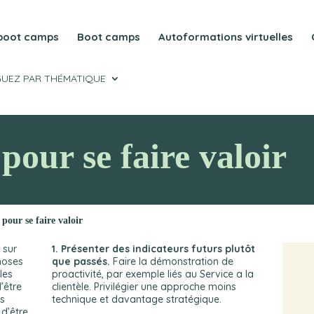
 boot camps
Boot camps
Autoformations virtuelles
GUEZ PAR THÉMATIQUE
 pour se faire valoir
s pour se faire valoir
 sur
1. Présenter des indicateurs futurs plutôt
choses
que passés.
Faire la démonstration de
les
proactivité, par exemple liés au Service a la
’être
clientèle. Privilégier une approche moins
ls
technique et davantage stratégique.
d’être.