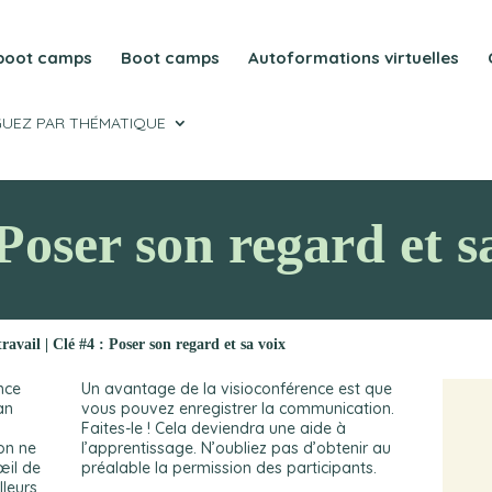
 boot camps
Boot camps
Autoformations virtuelles
GUEZ PAR THÉMATIQUE
 Poser son regard et s
ravail | Clé #4 : Poser son regard et sa voix
nce
Un avantage de la visioconférence est que
an
vous pouvez enregistrer la communication.
Faites-le ! Cela deviendra une aide à
on ne
l’apprentissage. N’oubliez pas d’obtenir au
œil de
préalable la permission des participants.
lleurs