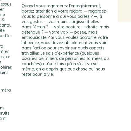
dessus.
Quand vous regarderez l’enregistrement,
ier
portez attention à votre regard — regardez-
 me
vous la personne à qui vous parlez ? —, à
 Si
vos gestes — vos mains surgissent-elles
pants,
dans l’écran ? — votre posture — droite, mais
ute
détendue ? — votre voix — posée, mais
out le
enthousiaste ? Si vous voulez accroitre votre
influence, vous devez absolument vous voir
ra
dans l’action pour savoir sur quels aspects
ntrer
travailler. Je sais d’expérience (quelques
s, ce
dizaines de milliers de personnes formées ou
a
coachées) qu’une fois qu’on s’est vu soi-
lérer.
même, on a appris quelque chose qui nous
sens.
reste pour la vie.
caméra
ins
ruits
ant.