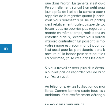
que dans l’écran. En général, il est au-
Personnellement, j’ai collé un petit pap
jaune près de l’œil de la caméra pour
rappeler de le regarder quand je parle.
vous vous adressez à plusieurs partici
c’est relativement facile puisque de to
façon, vous ne pourriez pas regarder t
monde en même temps, mais dans un
entretien à deux, l’exercice vous parait
d’abord contrintuitif. En passant, si mo
votre image est recommandé pour vou
l’est aussi pour les participants, dans l
mesure où la bande passante peut le to
La proximité, ça se crée dans les deux 
Si vous travaillez avez plus d’un écran,
n’oubliez pas de regarder l’œil de la 
sur l’écran actif.
Au téléphone, évitez l’utilisation du ma
libres. Comme le micro capte tous les b
ambiants, c’est extrêmement dérange
LA VOIX DE L’INFLUENCE