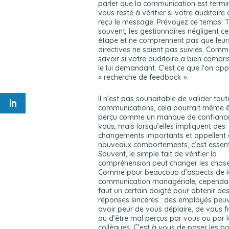
parler que la communication est terminé
vous reste à vérifier si votre auditoire 
reçu le message. Prévoyez ce temps. 
souvent, les gestionnaires négligent ce
étape et ne comprennent pas que leur
directives ne soient pas suivies. Comm
savoir si votre auditoire a bien compri
le lui demandant. C’est ce que l’on appe
« recherche de feedback ».
Il n’est pas souhaitable de valider tou
communications, cela pourrait même ê
perçu comme un manque de confianc
vous, mais lorsqu’elles impliquent des
changements importants et appellent
nouveaux comportements, c’est essenti
Souvent, le simple fait de vérifier la
compréhension peut changer les chose
Comme pour beaucoup d’aspects de l
communication managériale, cependant
faut un certain doigté pour obtenir de
réponses sincères : des employés peu
avoir peur de vous déplaire, de vous f
ou d’être mal perçus par vous ou par l
collègues. C’est à vous de poser les b