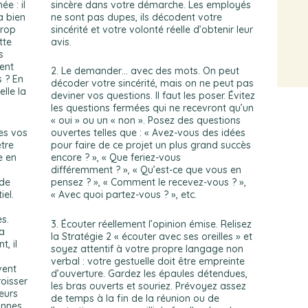
e : il
sincère dans votre démarche. Les employés
a bien
ne sont pas dupes, ils décodent votre
Trop
sincérité et votre volonté réelle d’obtenir leur
tte
avis.
s
ent
2. Le demander… avec des mots. On peut
s ? En
décoder votre sincérité, mais on ne peut pas
lle la
deviner vos questions. Il faut les poser. Évitez
les questions fermées qui ne recevront qu’un
« oui » ou un « non ». Posez des questions
tes vos
ouvertes telles que : « Avez-vous des idées
tre
pour faire de ce projet un plus grand succès
e en
encore ? », « Que feriez-vous
différemment ? », « Qu’est-ce que vous en
 de
pensez ? », « Comment le recevez-vous ? »,
el.
« Avec quoi partez-vous ? », etc.
s.
3. Écouter réellement l’opinion émise. Relisez
a
la Stratégie 2 « écouter avec ses oreilles » et
, il
soyez attentif à votre propre langage non
s
verbal : votre gestuelle doit être empreinte
vent
d’ouverture. Gardez les épaules détendues,
roisser
les bras ouverts et souriez. Prévoyez assez
eurs
de temps à la fin de la réunion ou de
onnes