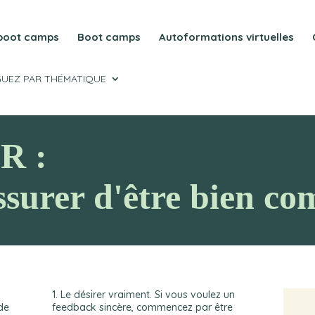
 boot camps
Boot camps
Autoformations virtuelles
GUEZ PAR THÉMATIQUE
R :
ssurer d'être bien co
1. Le désirer vraiment. Si vous voulez un
de
feedback sincère, commencez par être